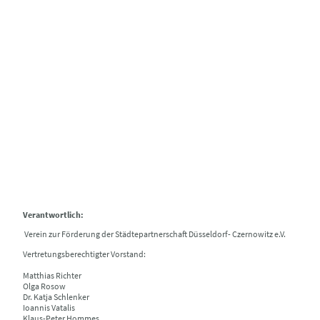
Impressum
Verantwortlich:
Verein zur Förderung der Städtepartnerschaft Düsseldorf- Czernowitz e.V.
Vertretungsberechtigter Vorstand:
Matthias Richter
Olga Rosow
Dr. Katja Schlenker
Ioannis Vatalis
Klaus-Peter Hommes