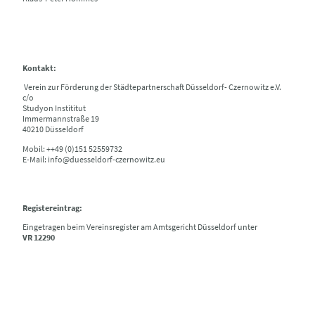
Kontakt:
Verein zur Förderung der Städtepartnerschaft Düsseldorf- Czernowitz e.V.
c/o
Studyon Instititut
Immermannstraße 19
40210 Düsseldorf
Mobil: ++49 (0)151 52559732
E-Mail: info@duesseldorf-czernowitz.eu
Registereintrag:
Eingetragen beim Vereinsregister am Amtsgericht Düsseldorf unter
VR 12290